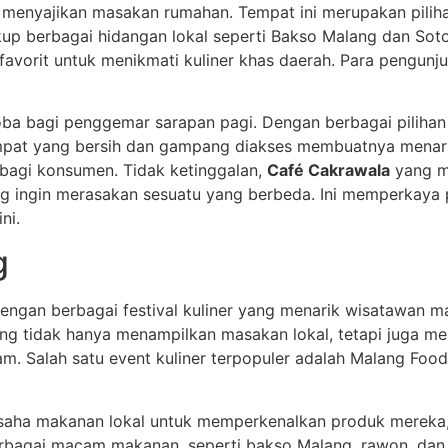
menyajikan masakan rumahan. Tempat ini merupakan piliha
up berbagai hidangan lokal seperti Bakso Malang dan Soto
 favorit untuk menikmati kuliner khas daerah. Para pengu
ba bagi penggemar sarapan pagi. Dengan berbagai pilihan 
empat yang bersih dan gampang diakses membuatnya menarik 
 bagi konsumen. Tidak ketinggalan,
Café Cakrawala
yang m
ng ingin merasakan sesuatu yang berbeda. Ini memperkaya p
ni.
g
engan berbagai festival kuliner yang menarik wisatawan ma
g tidak hanya menampilkan masakan lokal, tetapi juga meng
. Salah satu event kuliner terpopuler adalah Malang Food 
gusaha makanan lokal untuk memperkenalkan produk mereka, 
rbagai macam makanan, seperti bakso Malang, rawon, dan 