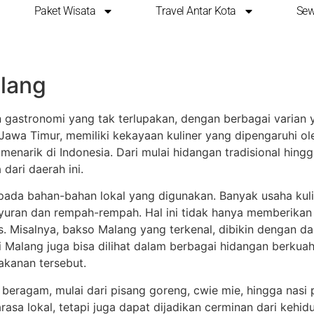
Paket Wisata
Travel Antar Kota
Sew
ner Khas Malang dengan
alang
gastronomi yang tak terlupakan, dengan berbagai varian 
Jawa Timur, memiliki kekayaan kuliner yang dipengaruhi ol
menarik di Indonesia. Dari mulai hidangan tradisional hingg
dari daerah ini.
ak pada bahan-bahan lokal yang digunakan. Banyak usaha ku
ayuran dan rempah-rempah. Hal ini tidak hanya memberikan 
. Misalnya, bakso Malang yang terkenal, dibikin dengan dag
i Malang juga bisa dilihat dalam berbagai hidangan berkuah 
kanan tersebut.
 beragam, mulai dari pisang goreng, cwie mie, hingga nasi
sa lokal, tetapi juga dapat dijadikan cerminan dari kehid