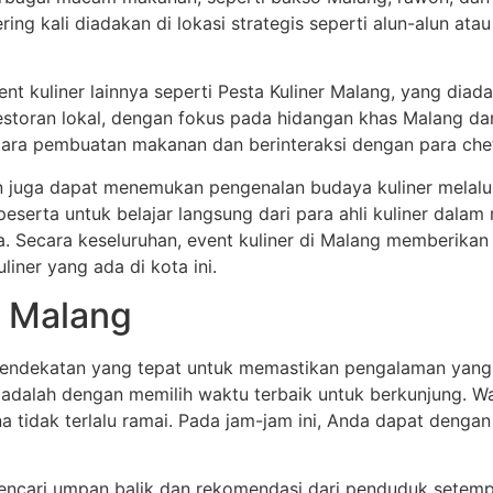
sering kali diadakan di lokasi strategis seperti alun-alun
ent kuliner lainnya seperti Pesta Kuliner Malang, yang dia
storan lokal, dengan fokus pada hidangan khas Malang dan 
ara pembuatan makanan dan berinteraksi dengan para chef
an juga dapat menemukan pengenalan budaya kuliner mela
eserta untuk belajar langsung dari para ahli kuliner dal
ya. Secara keseluruhan, event kuliner di Malang memberika
iner yang ada di kota ini.
r Malang
endekatan yang tepat untuk memastikan pengalaman yang 
g adalah dengan memilih waktu terbaik untuk berkunjung. Wa
ana tidak terlalu ramai. Pada jam-jam ini, Anda dapat denga
encari umpan balik dan rekomendasi dari penduduk setemp