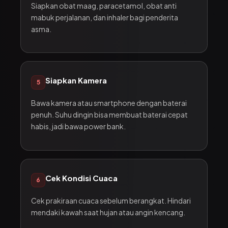
Siapkan obat maag, paracetamol, obat anti
mabuk perjalanan, dan inhaler bagi penderita
asma.
Siapkan Kamera
5
Bawa kamera atau smartphone dengan baterai
penuh. Suhu dingin bisa membuat baterai cepat
habis, jadi bawa power bank.
Cek Kondisi Cuaca
6
Cek prakiraan cuaca sebelum berangkat. Hindari
mendaki kawah saat hujan atau angin kencang.