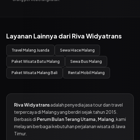
Layanan Lainnya dari Riva Widyatrans
Travel Malang Juanda
Sewa Hiace Malang
Paket Wisata Batu Malang
Sewa Bus Malang
Paket Wisata Malang Bali
Rental Mobil Malang
Riva Widyatrans
adalah penyedia jasa tour dan travel
terpercaya di Malang yang berdiri sejak tahun 2015.
Berbasis di
Perum Bulan Terang Utama, Malang
, kami
melayani berbagai kebutuhan perjalanan wisata di Jawa
Timur.