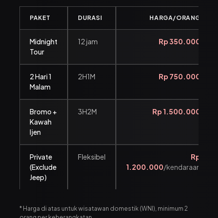
PAKET
DURASI
HARGA/ORANG
Midnight
12 jam
Rp 350.000
Tour
2 Hari 1
2H1M
Rp 750.000
Malam
Bromo +
3H2M
Rp 1.500.000
Kawah
Ijen
Private
Fleksibel
Rp
(Exclude
1.200.000
/kendaraan
Jeep)
* Harga di atas untuk wisatawan domestik (WNI), minimum 2
orang per keberangkatan.