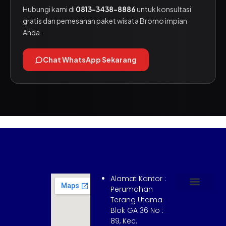
Hubungi kami di
0813-3438-8886
untuk konsultasi
gratis dan pemesanan paket wisata Bromo impian
Anda.
Chat WhatsApp Sekarang
Alamat Kantor :
Perumahan
Terang Utama
Hubungi Kami
Tentang Kami
Cara Booking
Syarat dan Ketentuan
Blok GA 36 No :
89, Kec.