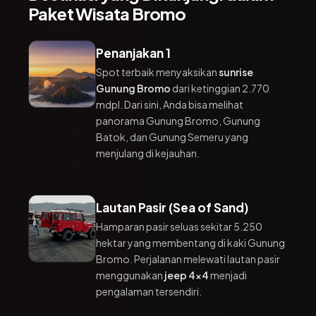
Paket Wisata Bromo
Penanjakan 1
Spot terbaik menyaksikan
sunrise
Gunung Bromo
dari ketinggian 2.770
mdpl. Dari sini, Anda bisa melihat
panorama Gunung Bromo, Gunung
Batok, dan Gunung Semeru yang
menjulang di kejauhan.
Lautan Pasir (Sea of Sand)
Hamparan pasir seluas sekitar 5.250
hektar yang membentang di kaki Gunung
Bromo. Perjalanan melewati lautan pasir
menggunakan
jeep 4x4
menjadi
pengalaman tersendiri.