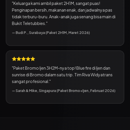
"Keluarga kami ambil paket 2H1M, sangat puas!
Penginapan bersih, makanan enak, dan jadwalnya pas
tidak terburu-buru. Anak-anak juga senang bisa main di
Bukit Teletubbies."
— Budi P., Surabaya (Paket 2H1M, Maret 2026)
"Paket Bromo Ijen 3H2M-nya top! Blue fire di Ijen dan
sunrise di Bromo dalam satu trip. Tim Riva Widyatrans
sangat profesional."
— Sarah & Mike, Singapura (Paket Bromo+Ijen, Februari 2026)