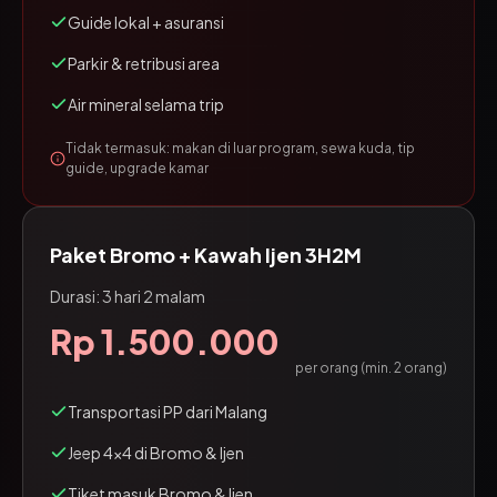
Guide lokal + asuransi
Parkir & retribusi area
Air mineral selama trip
Tidak termasuk: makan di luar program, sewa kuda, tip
guide, upgrade kamar
Paket Bromo + Kawah Ijen 3H2M
Durasi: 3 hari 2 malam
Rp 1.500.000
per orang (min. 2 orang)
Transportasi PP dari Malang
Jeep 4x4 di Bromo & Ijen
Tiket masuk Bromo & Ijen