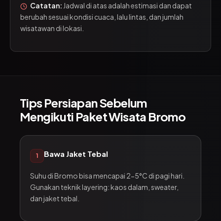
Catatan:
Jadwal di atas adalah estimasi dan dapat
berubah sesuai kondisi cuaca, lalu lintas, dan jumlah
wisatawan di lokasi.
Tips Persiapan Sebelum
Mengikuti Paket Wisata Bromo
Bawa Jaket Tebal
1
Suhu di Bromo bisa mencapai 2-5°C di pagi hari.
Gunakan teknik layering: kaos dalam, sweater,
dan jaket tebal.