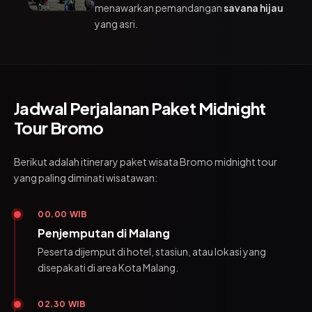
menawarkan pemandangan
savana hijau
yang asri.
Jadwal Perjalanan Paket Midnight
Tour Bromo
Berikut adalah itinerary paket wisata Bromo midnight tour
yang paling diminati wisatawan:
00.00 WIB
Penjemputan di Malang
Peserta dijemput di hotel, stasiun, atau lokasi yang
disepakati di area Kota Malang.
02.30 WIB