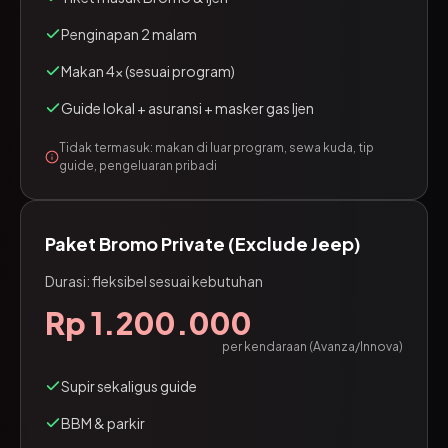
Penginapan 2 malam
Makan 4x (sesuai program)
Guide lokal + asuransi + masker gas Ijen
Tidak termasuk: makan di luar program, sewa kuda, tip
guide, pengeluaran pribadi
Paket Bromo Private (Exclude Jeep)
Durasi: fleksibel sesuai kebutuhan
Rp 1.200.000
per kendaraan (Avanza/Innova)
Supir sekaligus guide
BBM & parkir