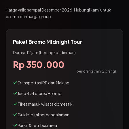
Harga valid sampai Desember 2026. Hubungi kami untuk
promo dan harga group.
Paket Bromo Midnight Tour
Durasi: 12 jam (berangkat dini hari)
Rp 350.000
per orang (min. 2 orang)
Transportasi PP dari Malang
Jeep 4x4 di area Bromo
Tiket masuk wisata domestik
Guide lokal berpengalaman
Parkir & retribusi area