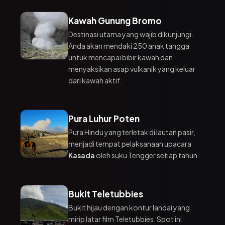
Kawah Gunung Bromo
Destinasi utama yang wajib dikunjungi.
Anda akan mendaki 250 anak tangga
untuk mencapai bibir kawah dan
menyaksikan asap vulkanik yang keluar
dari kawah aktif.
Pura Luhur Poten
Pura Hindu yang terletak di lautan pasir,
menjadi tempat pelaksanaan upacara
Kasada
oleh suku Tengger setiap tahun.
Bukit Teletubbies
Bukit hijau dengan kontur landai yang
mirip latar film Teletubbies. Spot ini