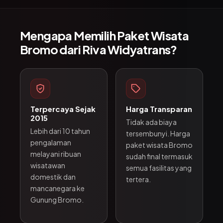
Mengapa Memilih Paket Wisata
Bromo dari Riva Widyatrans?
Terpercaya Sejak
Harga Transparan
2015
Tidak ada biaya
Lebih dari 10 tahun
tersembunyi. Harga
pengalaman
paket wisata Bromo
melayani ribuan
sudah final termasuk
wisatawan
semua fasilitas yang
domestik dan
tertera.
mancanegara ke
Gunung Bromo.