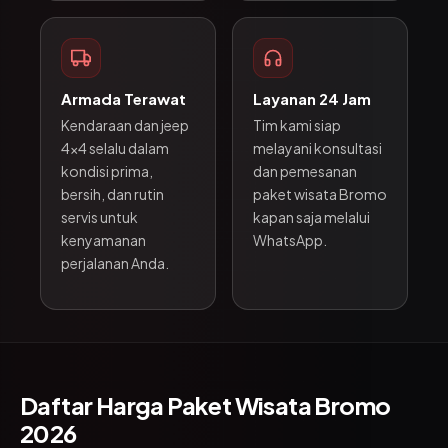
Armada Terawat
Layanan 24 Jam
Kendaraan dan jeep
Tim kami siap
4x4 selalu dalam
melayani konsultasi
kondisi prima,
dan pemesanan
bersih, dan rutin
paket wisata Bromo
servis untuk
kapan saja melalui
kenyamanan
WhatsApp.
perjalanan Anda.
Daftar Harga Paket Wisata Bromo
2026