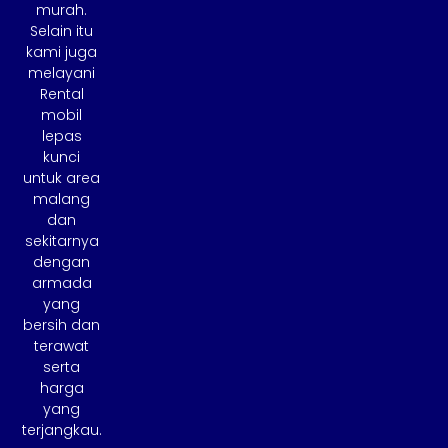
murah.
Selain itu
kami juga
melayani
Rental
mobil
lepas
kunci
untuk area
malang
dan
sekitarnya
dengan
armada
yang
bersih dan
terawat
serta
harga
yang
terjangkau.