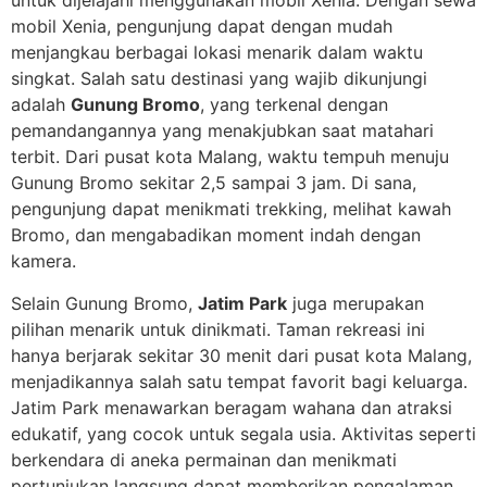
untuk dijelajahi menggunakan mobil Xenia. Dengan sewa
mobil Xenia, pengunjung dapat dengan mudah
menjangkau berbagai lokasi menarik dalam waktu
singkat. Salah satu destinasi yang wajib dikunjungi
adalah
Gunung Bromo
, yang terkenal dengan
pemandangannya yang menakjubkan saat matahari
terbit. Dari pusat kota Malang, waktu tempuh menuju
Gunung Bromo sekitar 2,5 sampai 3 jam. Di sana,
pengunjung dapat menikmati trekking, melihat kawah
Bromo, dan mengabadikan moment indah dengan
kamera.
Selain Gunung Bromo,
Jatim Park
juga merupakan
pilihan menarik untuk dinikmati. Taman rekreasi ini
hanya berjarak sekitar 30 menit dari pusat kota Malang,
menjadikannya salah satu tempat favorit bagi keluarga.
Jatim Park menawarkan beragam wahana dan atraksi
edukatif, yang cocok untuk segala usia. Aktivitas seperti
berkendara di aneka permainan dan menikmati
pertunjukan langsung dapat memberikan pengalaman