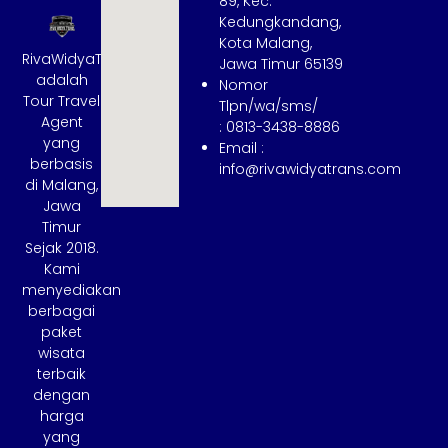
89, Kec.
Kedungkandang,
Kota Malang,
RivaWidyaTrans
Jawa Timur 65139
adalah
Nomor
Tour Travel
Tlpn/wa/sms/
Agent
: 0813-3438-8886
yang
Email :
berbasis
info@rivawidyatrans.com
di Malang,
Jawa
Timur
Sejak 2018.
Kami
menyediakan
berbagai
paket
wisata
terbaik
dengan
harga
yang