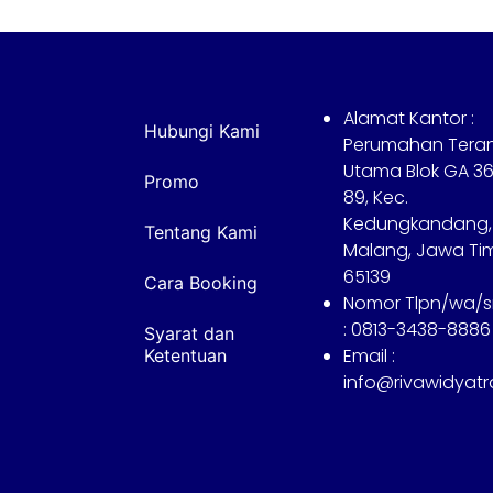
Alamat Kantor :
Hubungi Kami
Perumahan Tera
Utama Blok GA 36
Promo
89, Kec.
Kedungkandang,
Tentang Kami
Malang, Jawa Ti
65139
Cara Booking
Nomor Tlpn/wa/
: 0813-3438-8886
Syarat dan
Email :
Ketentuan
info@rivawidyat