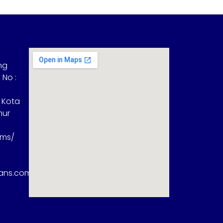
ng
 No :
 Kota
mur
sms/
rans.com