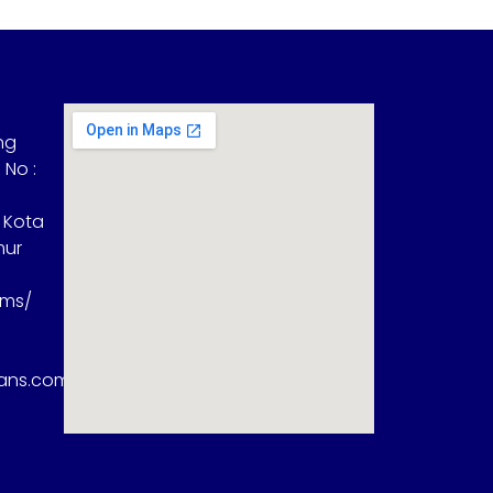
ng
 No :
 Kota
mur
sms/
rans.com