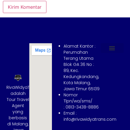
Alamat Kantor :
Perumahan
Terang Utama
Hubungi Kami
Tentang Kami
Cara Booking
Syarat dan Ketentuan
Blok GA 36 No :
89, Kec.
Kedungkandang,
Kota Malang,
RivaWidyaTrans
Jawa Timur 65139
adalah
Nomor
Tour Travel
Tlpn/wa/sms/
Agent
: 0813-3438-8886
yang
Email :
berbasis
info@rivawidyatrans.com
di Malang,