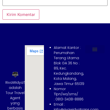
Alamat Kantor :
Perumahan
Terang Utama
Hubungi Kami
Tentang Kami
Cara Booking
Syarat dan Ketentuan
Blok GA 36 No :
89, Kec.
Kedungkandang,
Kota Malang,
RivaWidyaTrans
Jawa Timur 65139
adalah
Nomor
Tour Travel
Tlpn/wa/sms/
Agent
: 0813-3438-8886
yang
Email :
berbasis
info@rivawidyatrans.com