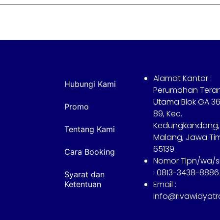
Alamat Kantor :
Hubungi Kami
Perumahan Tera
Utama Blok GA 36
Promo
89, Kec.
Kedungkandang,
Tentang Kami
Malang, Jawa Ti
65139
Cara Booking
Nomor Tlpn/wa/
: 0813-3438-8886
Syarat dan
Email :
Ketentuan
info@rivawidyat