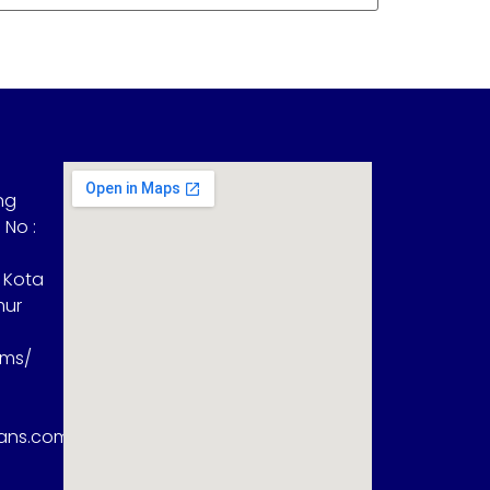
ng
 No :
 Kota
mur
sms/
rans.com