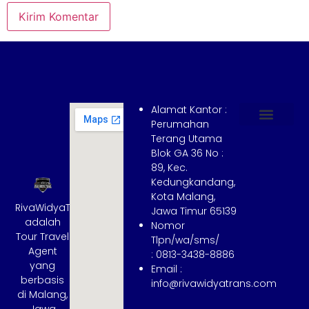
Alamat Kantor :
Perumahan
Terang Utama
Hubungi Kami
Tentang Kami
Cara Booking
Syarat dan Ketentuan
Blok GA 36 No :
89, Kec.
Kedungkandang,
Kota Malang,
RivaWidyaTrans
Jawa Timur 65139
adalah
Nomor
Tour Travel
Tlpn/wa/sms/
Agent
: 0813-3438-8886
yang
Email :
berbasis
info@rivawidyatrans.com
di Malang,