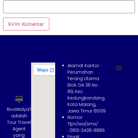
Alamat Kantor :
Perumahan
Terang Utama
Hubungi Kami
Tentang Kami
Cara Booking
Syarat dan Ketentuan
Blok GA 36 No :
89, Kec.
Kedungkandang,
Kota Malang,
RivaWidyaTrans
Jawa Timur 65139
adalah
Nomor
Tour Travel
Tlpn/wa/sms/
Agent
: 0813-3438-8886
yang
Email :