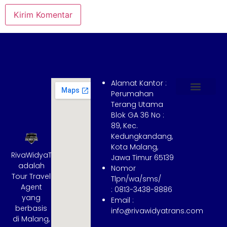
Alamat Kantor :
Perumahan
Terang Utama
Hubungi Kami
Tentang Kami
Cara Booking
Syarat dan Ketentuan
Blok GA 36 No :
89, Kec.
Kedungkandang,
Kota Malang,
RivaWidyaTrans
Jawa Timur 65139
adalah
Nomor
Tour Travel
Tlpn/wa/sms/
Agent
: 0813-3438-8886
yang
Email :
berbasis
info@rivawidyatrans.com
di Malang,