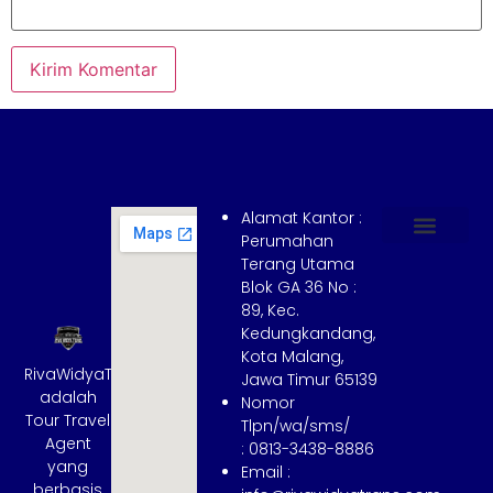
Alamat Kantor :
Perumahan
Terang Utama
Hubungi Kami
Tentang Kami
Cara Booking
Syarat dan Ketentuan
Blok GA 36 No :
89, Kec.
Kedungkandang,
Kota Malang,
RivaWidyaTrans
Jawa Timur 65139
adalah
Nomor
Tour Travel
Tlpn/wa/sms/
Agent
: 0813-3438-8886
yang
Email :
berbasis