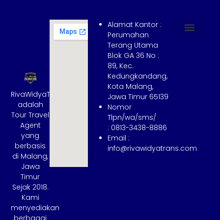
Alamat Kantor :
Perumahan
Terang Utama
Hubungi Kami
Tentang Kami
Cara Booking
Syarat dan Ketentuan
Blok GA 36 No :
89, Kec.
Kedungkandang,
Kota Malang,
RivaWidyaTrans
Jawa Timur 65139
adalah
Nomor
Tour Travel
Tlpn/wa/sms/
Agent
: 0813-3438-8886
yang
Email :
berbasis
info@rivawidyatrans.com
di Malang,
Jawa
Timur
Sejak 2018.
Kami
menyediakan
berbagai