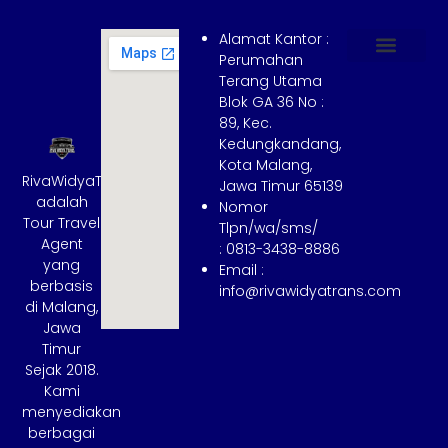
Alamat Kantor :
Perumahan
Terang Utama
Hubungi Kami
Tentang Kami
Cara Booking
Syarat dan Ketentuan
Blok GA 36 No :
89, Kec.
Kedungkandang,
Kota Malang,
RivaWidyaTrans
Jawa Timur 65139
adalah
Nomor
Tour Travel
Tlpn/wa/sms/
Agent
: 0813-3438-8886
yang
Email :
berbasis
info@rivawidyatrans.com
di Malang,
Jawa
Timur
Sejak 2018.
Kami
menyediakan
berbagai