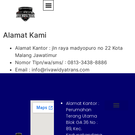
Hubungi Kami
Alamat Kami
Alamat Kantor : jln raya madyopuro no 22 Kota
Malang Jawatimur
Nomor Tlpn/wa/sms/ : 0813-3438-8886
Email : info@rivawidyatrans.com
Alamat Kantor :
Perumahan
Terang Utama
Hubungi Kami
Tentang Kami
Cara Booking
Syarat dan Ketentuan
Blok GA 36 No :
89, Kec.
Kedungkandang,