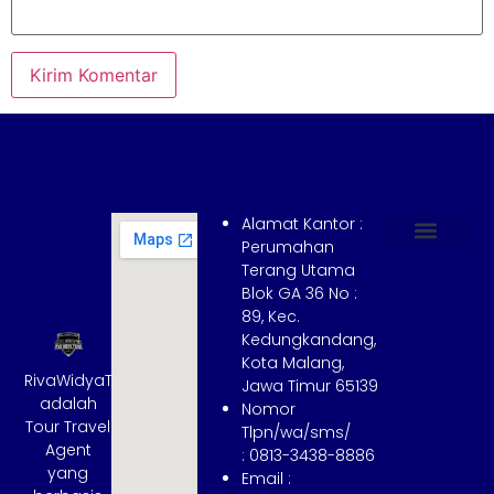
Alamat Kantor :
Perumahan
Terang Utama
Hubungi Kami
Tentang Kami
Cara Booking
Syarat dan Ketentuan
Blok GA 36 No :
89, Kec.
Kedungkandang,
Kota Malang,
RivaWidyaTrans
Jawa Timur 65139
adalah
Nomor
Tour Travel
Tlpn/wa/sms/
Agent
: 0813-3438-8886
yang
Email :