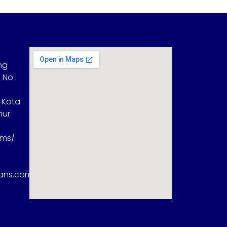
ng
 No :
 Kota
mur
sms/
rans.com