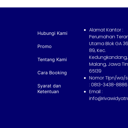
Alamat Kantor :
Hubungi Kami
Perumahan Tera
Utama Blok GA 36
Promo
89, Kec.
Kedungkandang,
Tentang Kami
Malang, Jawa Ti
65139
Cara Booking
Nomor Tlpn/wa/
: 0813-3438-8886
Syarat dan
Email :
Ketentuan
info@rivawidyat