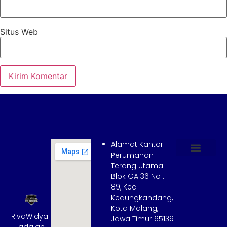
Situs Web
Alamat Kantor :
Perumahan
Terang Utama
Hubungi Kami
Tentang Kami
Cara Booking
Syarat dan Ketentuan
Blok GA 36 No :
89, Kec.
Kedungkandang,
Kota Malang,
RivaWidyaTrans
Jawa Timur 65139