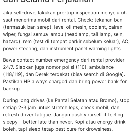
Jika self-drive, lakukan pre-trip inspection menyeluruh
saat menerima mobil dari rental. Check: tekanan ban
(termasuk ban serep), level oli mesin, coolant, cairan
wiper, fungsi semua lampu (headlamp, tail lamp, sein,
hazard), rem (test di tempat parkir sebelum keluar), AC,
power steering, dan instrument panel warning lights.
Bawa contact number emergency dari rental provider
24/7. Siapkan juga nomor polisi (110), ambulance
(118/119), dan Derek terdekat (bisa search di Google).
Pastikan HP always charged dan bring power bank for
backup.
During long drives (ke Pantai Selatan atau Bromo), stop
setiap 2-3 jam untuk stretch legs, check mobil, dan
refresh driver fatigue. Jangan push yourself if feeling
sleepy – better late than never. Kopi atau energy drink
boleh, tapi sleep tetap best cure for drowsiness.