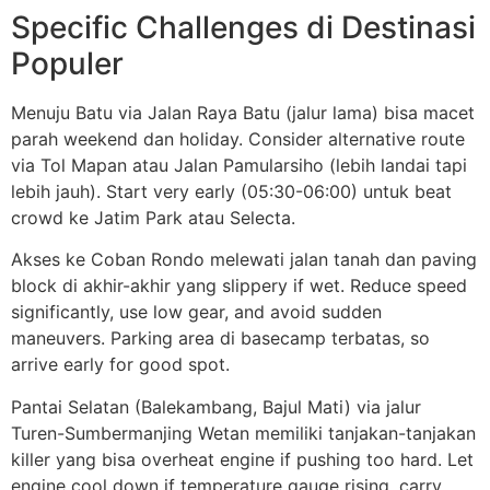
Specific Challenges di Destinasi
Populer
Menuju Batu via Jalan Raya Batu (jalur lama) bisa macet
parah weekend dan holiday. Consider alternative route
via Tol Mapan atau Jalan Pamularsiho (lebih landai tapi
lebih jauh). Start very early (05:30-06:00) untuk beat
crowd ke Jatim Park atau Selecta.
Akses ke Coban Rondo melewati jalan tanah dan paving
block di akhir-akhir yang slippery if wet. Reduce speed
significantly, use low gear, and avoid sudden
maneuvers. Parking area di basecamp terbatas, so
arrive early for good spot.
Pantai Selatan (Balekambang, Bajul Mati) via jalur
Turen-Sumbermanjing Wetan memiliki tanjakan-tanjakan
killer yang bisa overheat engine if pushing too hard. Let
engine cool down if temperature gauge rising, carry