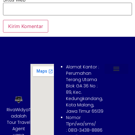
Alamat Kantor :
Perumahan
Terang Utama
Hubungi Kami
Tentang Kami
Cara Booking
Syarat dan Ketentuan
Blok GA 36 No :
89, Kec.
Kedungkandang,
Kota Malang,
RivaWidyaTrans
Jawa Timur 65139
adalah
Nomor
Tour Travel
Tlpn/wa/sms/
Agent
: 0813-3438-8886
yang