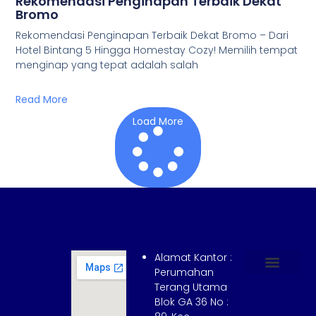
Rekomendasi Penginapan Terbaik Dekat
Bromo
Rekomendasi Penginapan Terbaik Dekat Bromo – Dari
Hotel Bintang 5 Hingga Homestay Cozy! Memilih tempat
menginap yang tepat adalah salah
Read More
Load More
Alamat Kantor :
Perumahan
Terang Utama
Hubungi Kami
Tentang Kami
Cara Booking
Syarat dan Ketentuan
Blok GA 36 No :