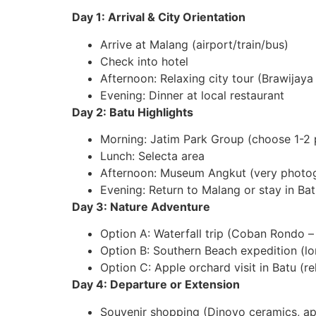
Day 1: Arrival & City Orientation
Arrive at Malang (airport/train/bus)
Check into hotel
Afternoon: Relaxing city tour (Brawijay
Evening: Dinner at local restaurant
Day 2: Batu Highlights
Morning: Jatim Park Group (choose 1-2 
Lunch: Selecta area
Afternoon: Museum Angkut (very photoge
Evening: Return to Malang or stay in Ba
Day 3: Nature Adventure
Option A: Waterfall trip (Coban Rondo –
Option B: Southern Beach expedition (lon
Option C: Apple orchard visit in Batu (r
Day 4: Departure or Extension
Souvenir shopping (Dinoyo ceramics, app