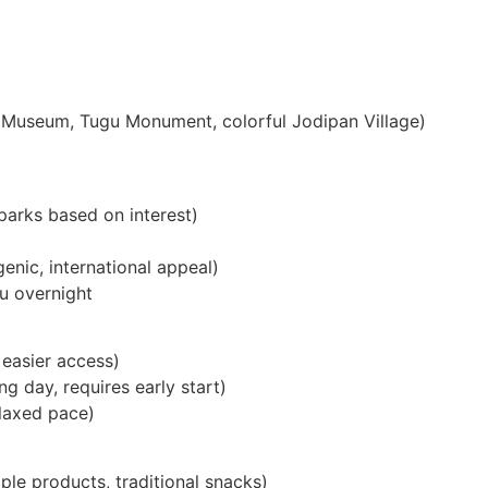
a Museum, Tugu Monument, colorful Jodipan Village)
parks based on interest)
nic, international appeal)
tu overnight
 easier access)
g day, requires early start)
elaxed pace)
le products, traditional snacks)