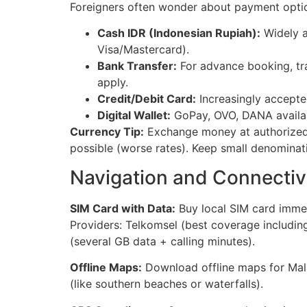
Foreigners often wonder about payment opti
Cash IDR (Indonesian Rupiah):
Widely a
Visa/Mastercard).
Bank Transfer:
For advance booking, tra
apply.
Credit/Debit Card:
Increasingly accepte
Digital Wallet:
GoPay, OVO, DANA availabl
Currency Tip:
Exchange money at authorized m
possible (worse rates). Keep small denominati
Navigation and Connectiv
SIM Card with Data:
Buy local SIM card immed
Providers: Telkomsel (best coverage includi
(several GB data + calling minutes).
Offline Maps:
Download offline maps for Mala
(like southern beaches or waterfalls).