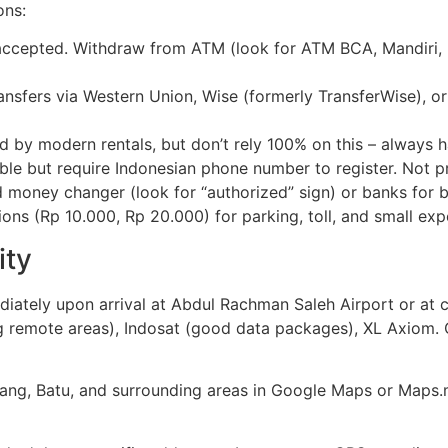
ons:
ccepted. Withdraw from ATM (look for ATM BCA, Mandiri, BN
nsfers via Western Union, Wise (formerly TransferWise), or
d by modern rentals, but don’t rely 100% on this – always 
e but require Indonesian phone number to register. Not pra
oney changer (look for “authorized” sign) or banks for be
ons (Rp 10.000, Rp 20.000) for parking, toll, and small exp
ity
iately upon arrival at Abdul Rachman Saleh Airport or at c
ng remote areas), Indosat (good data packages), XL Axiom.
ng, Batu, and surrounding areas in Google Maps or Maps.m