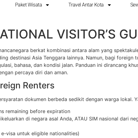
Paket Wisata
Travel Antar Kota
Sew
AWAN ASING MENYEWA
ATIONAL VISITOR’S GU
mancanegara berkat kombinasi antara alam yang spektakul
ing destinasi Asia Tenggara lainnya. Namun, bagi foreign 
lasi, bahasa, dan kondisi jalan. Panduan ini dirancang khus
ngan percaya diri dan aman.
reign Renters
rsyaratan dokumen berbeda sedikit dengan warga lokal. Y
s remaining before expiration
dikeluarkan di negara asal Anda, ATAU SIM nasional dari ne
 e-visa untuk eligible nationalities)