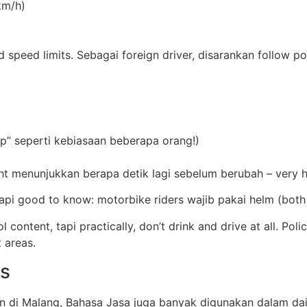
km/h)
d speed limits. Sebagai foreign driver, disarankan follow po
up” seperti kebiasaan beberapa orang!)
ght menunjukkan berapa detik lagi sebelum berubah – very he
tapi good to know: motorbike riders wajib pakai helm (both
content, tapi practically, don’t drink and drive at all. Pol
 areas.
ns
an di Malang, Bahasa Jasa juga banyak digunakan dalam dai