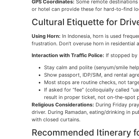
GPS Coordinates:
Some remote destinations do
or hotel can provide these for hard-to-find lo
Cultural Etiquette for Driv
Using Horn:
In Indonesia, horn is used freque
frustration. Don’t overuse horn in residential 
Interaction with Traffic Police:
If stopped by 
Stay calm and polite (senyum/smile help
Show passport, IDP/SIM, and rental ag
Most stops are routine checks, not targe
If asked for “fee” (colloquially called “u
result in proper ticket, not on-the-spot
Religious Considerations:
During Friday pray
driver. During Ramadan, eating/drinking in pub
with closed curtains.
Recommended Itinerary for