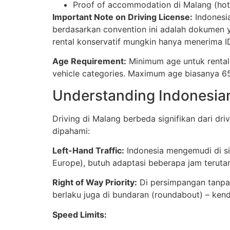
Proof of accommodation di Malang (hot
Important Note on Driving License:
Indonesia
berdasarkan convention ini adalah dokumen y
rental konservatif mungkin hanya menerima ID
Age Requirement:
Minimum age untuk rental
vehicle categories. Maximum age biasanya 65
Understanding Indonesian
Driving di Malang berbeda signifikan dari driv
dipahami:
Left-Hand Traffic:
Indonesia mengemudi di sisi
Europe), butuh adaptasi beberapa jam terut
Right of Way Priority:
Di persimpangan tanpa t
berlaku juga di bundaran (roundabout) – ken
Speed Limits: