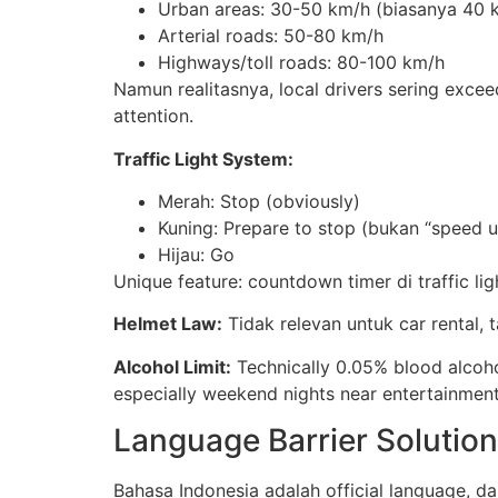
Urban areas: 30-50 km/h (biasanya 40 
Arterial roads: 50-80 km/h
Highways/toll roads: 80-100 km/h
Namun realitasnya, local drivers sering excee
attention.
Traffic Light System:
Merah: Stop (obviously)
Kuning: Prepare to stop (bukan “speed 
Hijau: Go
Unique feature: countdown timer di traffic li
Helmet Law:
Tidak relevan untuk car rental, 
Alcohol Limit:
Technically 0.05% blood alcohol 
especially weekend nights near entertainment
Language Barrier Solutio
Bahasa Indonesia adalah official language, d