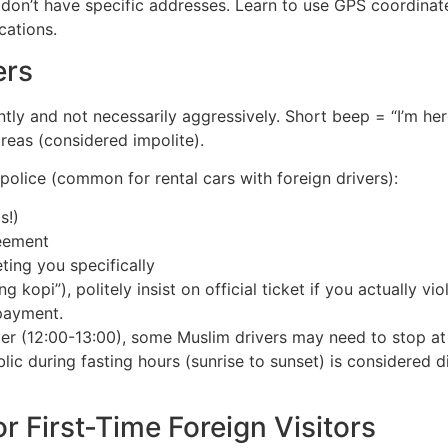
n’t have specific addresses. Learn to use GPS coordinates 
cations.
ers
ntly and not necessarily aggressively. Short beep = “I’m h
areas (considered impolite).
police (common for rental cars with foreign drivers):
s!)
reement
ting you specifically
ang kopi”), politely insist on official ticket if you actually 
 payment.
er (12:00-13:00), some Muslim drivers may need to stop at 
lic during fasting hours (sunrise to sunset) is considered di
 First-Time Foreign Visitors