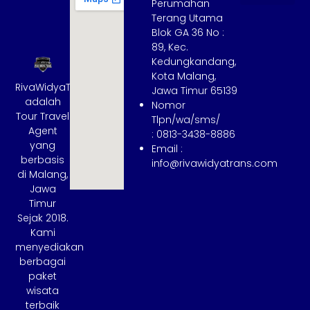
Perumahan
Terang Utama
Hubungi Kami
Tentang Kami
Cara Booking
Syarat dan Ketentuan
Blok GA 36 No :
89, Kec.
Kedungkandang,
Kota Malang,
RivaWidyaTrans
Jawa Timur 65139
adalah
Nomor
Tour Travel
Tlpn/wa/sms/
Agent
: 0813-3438-8886
yang
Email :
berbasis
info@rivawidyatrans.com
di Malang,
Jawa
Timur
Sejak 2018.
Kami
menyediakan
berbagai
paket
wisata
terbaik