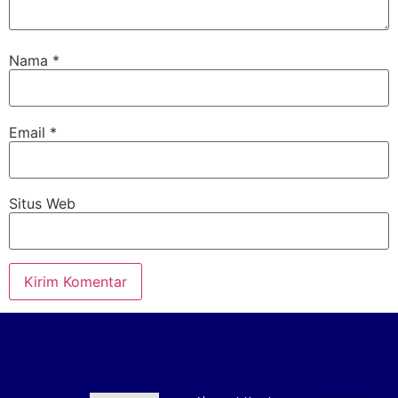
Nama
*
Email
*
Situs Web