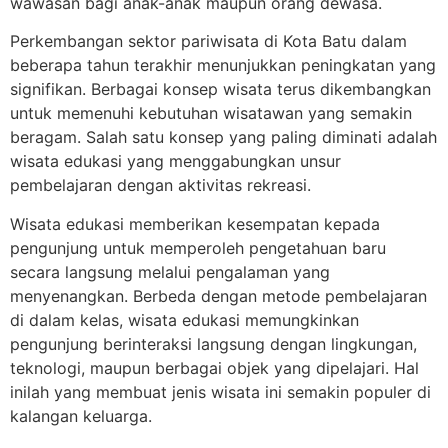
wawasan bagi anak-anak maupun orang dewasa.
Perkembangan sektor pariwisata di Kota Batu dalam
beberapa tahun terakhir menunjukkan peningkatan yang
signifikan. Berbagai konsep wisata terus dikembangkan
untuk memenuhi kebutuhan wisatawan yang semakin
beragam. Salah satu konsep yang paling diminati adalah
wisata edukasi yang menggabungkan unsur
pembelajaran dengan aktivitas rekreasi.
Wisata edukasi memberikan kesempatan kepada
pengunjung untuk memperoleh pengetahuan baru
secara langsung melalui pengalaman yang
menyenangkan. Berbeda dengan metode pembelajaran
di dalam kelas, wisata edukasi memungkinkan
pengunjung berinteraksi langsung dengan lingkungan,
teknologi, maupun berbagai objek yang dipelajari. Hal
inilah yang membuat jenis wisata ini semakin populer di
kalangan keluarga.