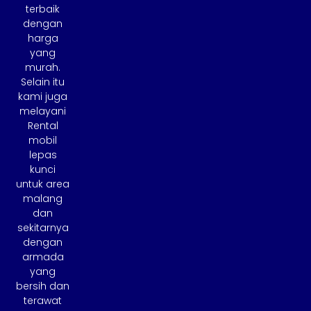
terbaik
dengan
harga
yang
murah.
Selain itu
kami juga
melayani
Rental
mobil
lepas
kunci
untuk area
malang
dan
sekitarnya
dengan
armada
yang
bersih dan
terawat