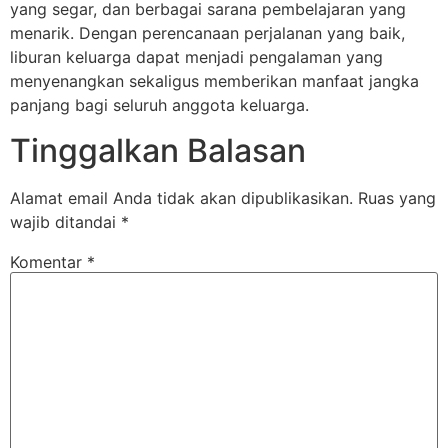
yang segar, dan berbagai sarana pembelajaran yang
menarik. Dengan perencanaan perjalanan yang baik,
liburan keluarga dapat menjadi pengalaman yang
menyenangkan sekaligus memberikan manfaat jangka
panjang bagi seluruh anggota keluarga.
Tinggalkan Balasan
Alamat email Anda tidak akan dipublikasikan.
Ruas yang
wajib ditandai
*
Komentar
*