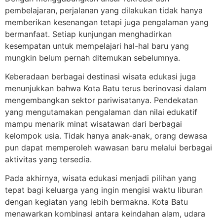
pembelajaran, perjalanan yang dilakukan tidak hanya
memberikan kesenangan tetapi juga pengalaman yang
bermanfaat. Setiap kunjungan menghadirkan
kesempatan untuk mempelajari hal-hal baru yang
mungkin belum pernah ditemukan sebelumnya.
Keberadaan berbagai destinasi wisata edukasi juga
menunjukkan bahwa Kota Batu terus berinovasi dalam
mengembangkan sektor pariwisatanya. Pendekatan
yang mengutamakan pengalaman dan nilai edukatif
mampu menarik minat wisatawan dari berbagai
kelompok usia. Tidak hanya anak-anak, orang dewasa
pun dapat memperoleh wawasan baru melalui berbagai
aktivitas yang tersedia.
Pada akhirnya, wisata edukasi menjadi pilihan yang
tepat bagi keluarga yang ingin mengisi waktu liburan
dengan kegiatan yang lebih bermakna. Kota Batu
menawarkan kombinasi antara keindahan alam, udara