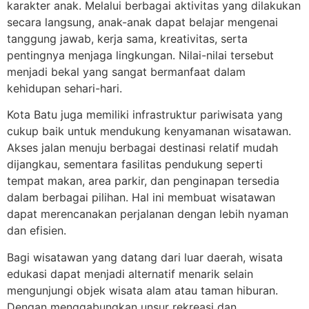
karakter anak. Melalui berbagai aktivitas yang dilakukan
secara langsung, anak-anak dapat belajar mengenai
tanggung jawab, kerja sama, kreativitas, serta
pentingnya menjaga lingkungan. Nilai-nilai tersebut
menjadi bekal yang sangat bermanfaat dalam
kehidupan sehari-hari.
Kota Batu juga memiliki infrastruktur pariwisata yang
cukup baik untuk mendukung kenyamanan wisatawan.
Akses jalan menuju berbagai destinasi relatif mudah
dijangkau, sementara fasilitas pendukung seperti
tempat makan, area parkir, dan penginapan tersedia
dalam berbagai pilihan. Hal ini membuat wisatawan
dapat merencanakan perjalanan dengan lebih nyaman
dan efisien.
Bagi wisatawan yang datang dari luar daerah, wisata
edukasi dapat menjadi alternatif menarik selain
mengunjungi objek wisata alam atau taman hiburan.
Dengan menggabungkan unsur rekreasi dan