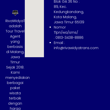
Blok GA 36 No :
89, Kec.
Kedungkandang,
Kota Malang,
RivaWidyaTrans
Jawa Timur 65139
adalah
Nomor
Tour Travel
Tlpn/wa/sms/
Agent
: 0813-3438-8886
yang
Email :
berbasis
info@rivawidyatrans.com
di Malang,
Jawa
Timur
Sejak 2018.
Kami
menyediakan
berbagai
paket
wisata
terbaik
dengan
harga