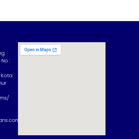
ng
 No :
 Kota
mur
sms/
rans.com