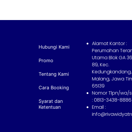
Alamat Kantor :
Hubungi Kami
Perumahan Tera
Utama Blok GA 36
Promo
89, Kec.
Kedungkandang,
Tentang Kami
Malang, Jawa Ti
65139
Cara Booking
Nomor Tlpn/wa/
: 0813-3438-8886
Syarat dan
Email :
Ketentuan
info@rivawidyat