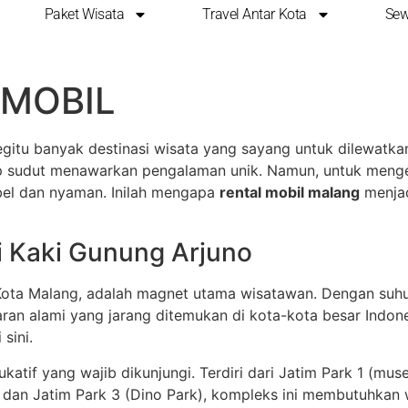
Paket Wisata
Travel Antar Kota
Sew
TA MALANG YANG LEB
 MOBIL
gitu banyak destinasi wisata yang sayang untuk dilewatk
tiap sudut menawarkan pengalaman unik. Namun, untuk meng
bel dan nyaman. Inilah mengapa
rental mobil malang
menjadi
i Kaki Gunung Arjuno
 Kota Malang, adalah magnet utama wisatawan. Dengan suhu 
ran alami yang jarang ditemukan di kota-kota besar Indon
sini.
katif yang wajib dikunjungi. Terdiri dari Jatim Park 1 (m
dan Jatim Park 3 (Dino Park), kompleks ini membutuhkan 