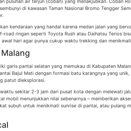
gan puluhan air terjun (coban) yang menakjubkan. Coban R
rsembunyi di kawasan Taman Nasional Bromo Tengger Sem
r.
hkan kendaraan yang handal karena medan jalan yang bervar
-road ringan seperti Toyota Rush atau Daihatsu Terios bis
 awal hari agar punya cukup waktu trekking dan menikmati
n Malang
ki garis pantai selatan yang memukau di Kabupaten Malan
Pantai Bajul Mati dengan formasi batu karangnya yang unik
g patut dieksplorasi.
 waktu sekitar 2-3 jam dari pusat kota dengan melewati j
ntal mobil menunjukkan nilai sebenarnya – memberikan akse
gkat subuh untuk menikmati sunrise di pantai, atau pulang
cal