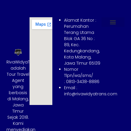
Alamat Kantor :
Perumahan
Terang Utama
Hubungi Kami
Tentang Kami
Cara Booking
Syarat dan Ketentuan
Blok GA 36 No :
89, Kec.
Kedungkandang,
Kota Malang,
RivaWidyaTrans
Jawa Timur 65139
adalah
Nomor
Tour Travel
Tlpn/wa/sms/
Agent
: 0813-3438-8886
yang
Email :
berbasis
info@rivawidyatrans.com
di Malang,
Jawa
Timur
Sejak 2018.
Kami
menyediakan