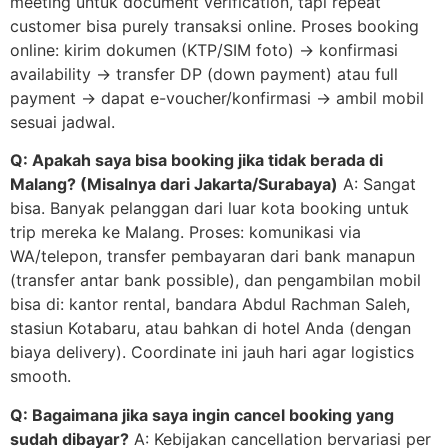
meeting untuk document verification, tapi repeat
customer bisa purely transaksi online. Proses booking
online: kirim dokumen (KTP/SIM foto) → konfirmasi
availability → transfer DP (down payment) atau full
payment → dapat e-voucher/konfirmasi → ambil mobil
sesuai jadwal.
Q: Apakah saya bisa booking jika tidak berada di
Malang? (Misalnya dari Jakarta/Surabaya)
A: Sangat
bisa. Banyak pelanggan dari luar kota booking untuk
trip mereka ke Malang. Proses: komunikasi via
WA/telepon, transfer pembayaran dari bank manapun
(transfer antar bank possible), dan pengambilan mobil
bisa di: kantor rental, bandara Abdul Rachman Saleh,
stasiun Kotabaru, atau bahkan di hotel Anda (dengan
biaya delivery). Coordinate ini jauh hari agar logistics
smooth.
Q: Bagaimana jika saya ingin cancel booking yang
sudah dibayar?
A: Kebijakan cancellation bervariasi per