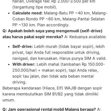
harian. Overage fee: Rp 2.000-3.500 per km
(tergantung tipe mobil).
Calculate need:
Malang-Batu PP ~40 km, Malang-
Coban Rondo PP ~60 km, Malang-Pantai Selatan
PP ~130 km. Plan accordingly.
Q: Apakah boleh saya yang mengemudi (self-drive)
atau harus pakai sopir mereka?
A: Keduanya available:
Self-drive:
Lebih murah (tidak bayar sopir), lebih
privat, tapi Anda full responsible untuk driving,
navigasi, dan kerusakan. Harus punya SIM A valid.
With driver:
Lebih mahal (tambahan Rp 150.000-
250.000/hari + makan sopir), tapi Anda relax,
sopir tau jalan, dan tidak ada beban mental
driving.
Beberapa kendaraan (Hiace, Elf) WAJIB dengan sopir
karena membutuhkan SIM B1/B2 yang tidak dimiliki
umum.
Q: Jam operasional rental mobil Malang berapa?
A: