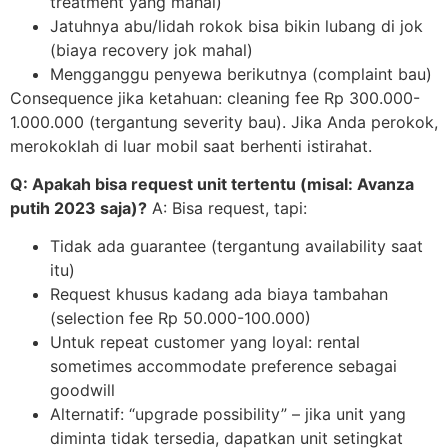
treatment yang mahal)
Jatuhnya abu/lidah rokok bisa bikin lubang di jok
(biaya recovery jok mahal)
Mengganggu penyewa berikutnya (complaint bau)
Consequence jika ketahuan: cleaning fee Rp 300.000-
1.000.000 (tergantung severity bau). Jika Anda perokok,
merokoklah di luar mobil saat berhenti istirahat.
Q: Apakah bisa request unit tertentu (misal: Avanza
putih 2023 saja)?
A: Bisa request, tapi:
Tidak ada guarantee (tergantung availability saat
itu)
Request khusus kadang ada biaya tambahan
(selection fee Rp 50.000-100.000)
Untuk repeat customer yang loyal: rental
sometimes accommodate preference sebagai
goodwill
Alternatif: “upgrade possibility” – jika unit yang
diminta tidak tersedia, dapatkan unit setingkat