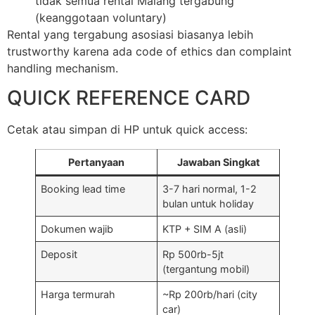
tidak semua rental Malang tergabung
(keanggotaan voluntary)
Rental yang tergabung asosiasi biasanya lebih
trustworthy karena ada code of ethics dan complaint
handling mechanism.
QUICK REFERENCE CARD
Cetak atau simpan di HP untuk quick access:
Pertanyaan
Jawaban Singkat
Booking lead time
3-7 hari normal, 1-2
bulan untuk holiday
Dokumen wajib
KTP + SIM A (asli)
Deposit
Rp 500rb-5jt
(tergantung mobil)
Harga termurah
~Rp 200rb/hari (city
car)