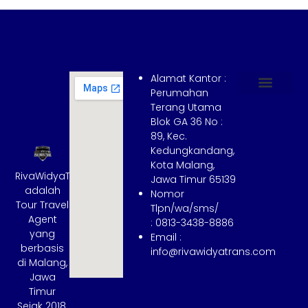
Alamat Kantor :
Perumahan
Terang Utama
Hubungi Kami
Tentang Kami
Cara Booking
Syarat dan Ketentuan
Blok GA 36 No :
89, Kec.
Kedungkandang,
Kota Malang,
RivaWidyaTrans
Jawa Timur 65139
adalah
Nomor
Tour Travel
Tlpn/wa/sms/
Agent
: 0813-3438-8886
yang
Email :
berbasis
info@rivawidyatrans.com
di Malang,
Jawa
Timur
Sejak 2018.