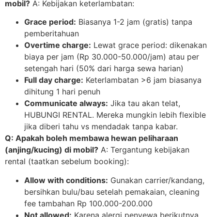
mobil?
A: Kebijakan keterlambatan:
Grace period:
Biasanya 1-2 jam (gratis) tanpa
pemberitahuan
Overtime charge:
Lewat grace period: dikenakan
biaya per jam (Rp 30.000-50.000/jam) atau per
setengah hari (50% dari harga sewa harian)
Full day charge:
Keterlambatan >6 jam biasanya
dihitung 1 hari penuh
Communicate always:
Jika tau akan telat,
HUBUNGI RENTAL. Mereka mungkin lebih flexible
jika diberi tahu vs mendadak tanpa kabar.
Q: Apakah boleh membawa hewan peliharaan
(anjing/kucing) di mobil?
A: Tergantung kebijakan
rental (taatkan sebelum booking):
Allow with conditions:
Gunakan carrier/kandang,
bersihkan bulu/bau setelah pemakaian, cleaning
fee tambahan Rp 100.000-200.000
Not allowed:
Karena alergi penyewa berikutnya,