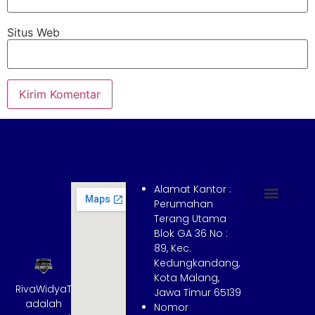
Situs Web
Alamat Kantor :
Perumahan
Terang Utama
Hubungi Kami
Tentang Kami
Cara Booking
Syarat dan Ketentuan
Blok GA 36 No :
89, Kec.
Kedungkandang,
Kota Malang,
RivaWidyaTrans
Jawa Timur 65139
adalah
Nomor