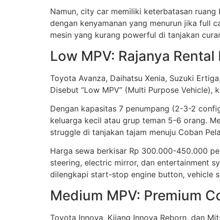
Namun, city car memiliki keterbatasan ruan
dengan kenyamanan yang menurun jika full ca
mesin yang kurang powerful di tanjakan cura
Low MPV: Rajanya Rental 
Toyota Avanza, Daihatsu Xenia, Suzuki Ertiga
Disebut “Low MPV” (Multi Purpose Vehicle), 
Dengan kapasitas 7 penumpang (2-3-2 configu
keluarga kecil atau grup teman 5-6 orang. Me
struggle di tanjakan tajam menuju Coban Pelan
Harga sewa berkisar Rp 300.000-450.000 per h
steering, electric mirror, dan entertainment
dilengkapi start-stop engine button, vehicle 
Medium MPV: Premium Com
Toyota Innova, Kijang Innova Reborn, dan M