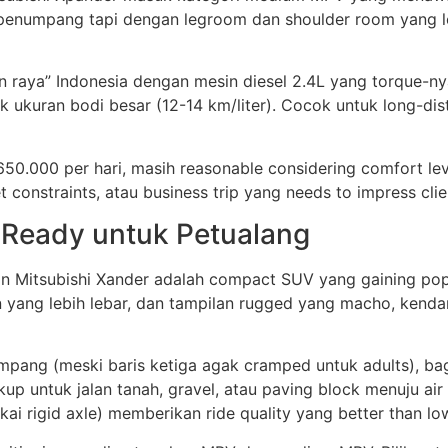
penumpang tapi dengan legroom dan shoulder room yang lebi
n raya” Indonesia dengan mesin diesel 2.4L yang torque-nya
k ukuran bodi besar (12-14 km/liter). Cocok untuk long-dis
000 per hari, masih reasonable considering comfort leve
 constraints, atau business trip yang needs to impress clie
Ready untuk Petualang
an Mitsubishi Xander adalah compact SUV yang gaining popu
 yang lebih lebar, dan tampilan rugged yang macho, kendar
g (meski baris ketiga agak cramped untuk adults), bagas
ukup untuk jalan tanah, gravel, atau paving block menuju air
i rigid axle) memberikan ride quality yang better than low