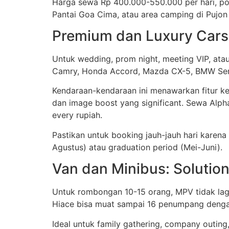
Harga sewa Rp 400.000-550.000 per hari, po
Pantai Goa Cima, atau area camping di Pujon 
Premium dan Luxury Cars:
Untuk wedding, prom night, meeting VIP, ata
Camry, Honda Accord, Mazda CX-5, BMW Seri 3
Kendaraan-kendaraan ini menawarkan fitur ke
dan image boost yang significant. Sewa Alpha
every rupiah.
Pastikan untuk booking jauh-jauh hari karena
Agustus) atau graduation period (Mei-Juni).
Van dan Minibus: Solutio
Untuk rombongan 10-15 orang, MPV tidak lagi 
Hiace bisa muat sampai 16 penumpang dengan
Ideal untuk family gathering, company outing,