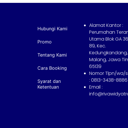
Alamat Kantor :
Hubungi Kami
Perumahan Tera
Utama Blok GA 36
Promo
89, Kec.
Kedungkandang,
Tentang Kami
Malang, Jawa Ti
65139
Cara Booking
Nomor Tlpn/wa/
: 0813-3438-8886
Syarat dan
Email :
Ketentuan
info@rivawidyat