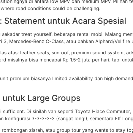
sitioningnya di antara low MPV dan medium MPV. Pilihan t
where road conditions could be challenging.
 Statement untuk Acara Spesial
u sekadar treat yourself, beberapa rental mobil Malang m
, Mercedes-Benz C-Class, atau bahkan Alphard/Vellfire un
las atas: leather seats, sunroof, premium sound system, a
rd misalnya bisa mencapai Rp 1.5-2 juta per hari, tapi unt
 unit premium biasanya limited availability dan high demand
n untuk Large Groups
sufficient. Di sinilah van seperti Toyota Hiace Commuter, 
 konfigurasi 3-3-3-3-3 (sangat long!), sementara Elf Lo
 rombongan ziarah, atau group tour yang wants to stay toget