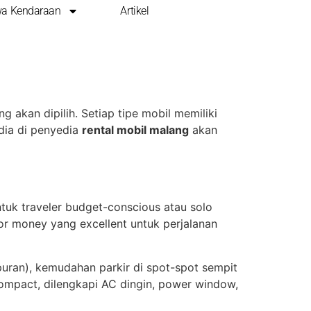
a Kendaraan
Artikel
TUK RENTAL DI
 akan dipilih. Setiap tipe mobil memiliki
dia di penyedia
rental mobil malang
akan
ntuk traveler budget-conscious atau solo
or money yang excellent untuk perjalanan
puran), kemudahan parkir di spot-spot sempit
 compact, dilengkapi AC dingin, power window,