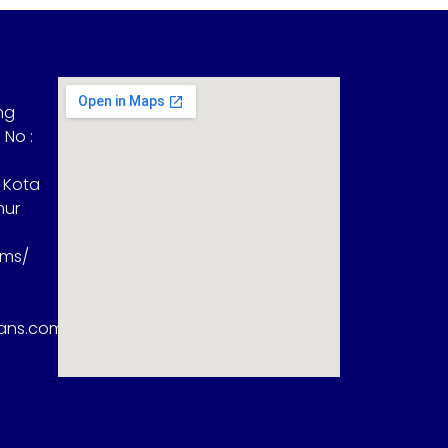
ng
 No :
 Kota
mur
sms/
rans.com