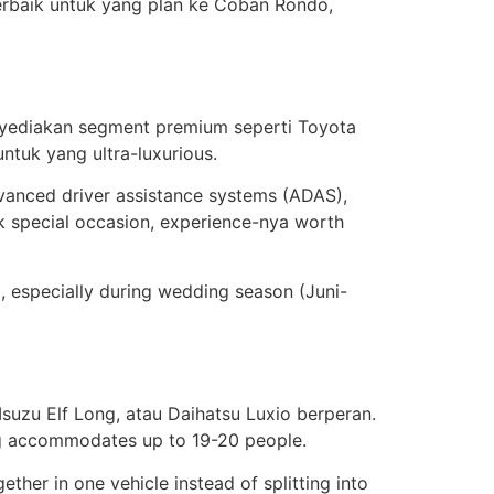
erbaik untuk yang plan ke Coban Rondo,
enyediakan segment premium seperti Toyota
tuk yang ultra-luxurious.
dvanced driver assistance systems (ADAS),
uk special occasion, experience-nya worth
, especially during wedding season (Juni-
Isuzu Elf Long, atau Daihatsu Luxio berperan.
ng accommodates up to 19-20 people.
her in one vehicle instead of splitting into