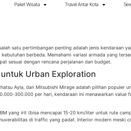
Paket Wisata
Travel Antar Kota
Sew
IL YANG TERSEDIA UN
lah satu pertimbangan penting adalah jenis kendaraan yang
uk kebutuhan berbeda. Memahami variasi armada yang terse
t sesuai dengan rencana perjalanan dan budget.
 untuk Urban Exploration
ihatsu Ayla, dan Mitsubishi Mirage adalah pilihan populer u
00.000-300.000 per hari, kendaraan ini menawarkan value f
BM yang irit (bisa mencapai 15-20 km/liter untuk rute cam
uverabilitas di traffic yang padat. Interior modern meski