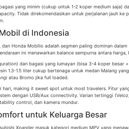
g bagasi yang minim (cukup untuk 1-2 koper medium saja) 
pacity. Tidak direkomendasikan untuk perjalanan jauh ke
m.
Mobil di Indonesia
, dan Honda Mobilio adalah segmen paling dominan dalam in
kendaraan ini menawarkan balance sempurna antara harga,
ration) dan bagasi yang lumayan (bisa 3-4 koper besar +
sin 1.3-1.5 liter cukup bertenaga untuk medan Malang yang
gi atau Bromo jika full loaded.
ari, making it sweet spot untuk most travelers. Fitur yan
 system dengan USB/Aux connectivity. Varian tertinggi (Velo
stability control, dan kamera mundur.
fort untuk Keluarga Besar
itsubishi Xpander masuk kategori medium MPV yang menawar