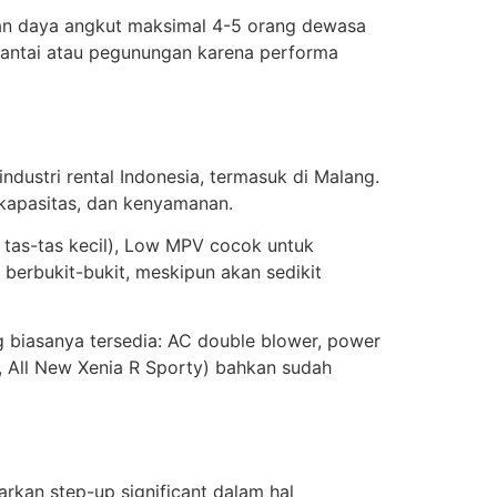
dan daya angkut maksimal 4-5 orang dewasa
 pantai atau pegunungan karena performa
dustri rental Indonesia, termasuk di Malang.
 kapasitas, dan kenyamanan.
 tas-tas kecil), Low MPV cocok untuk
 berbukit-bukit, meskipun akan sedikit
g biasanya tersedia: AC double blower, power
z, All New Xenia R Sporty) bahkan sudah
kan step-up significant dalam hal