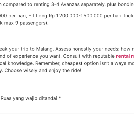
ah compared to renting 3-4 Avanzas separately, plus bondin
0 per hari, Elf Long Rp 1.200.000-1.500.000 per hari. Inclu
k max 9 passengers).
reak your trip to Malang. Assess honestly your needs: ho
ind of experience you want. Consult with reputable
rental 
d local knowledge. Remember, cheapest option isn’t always m
ry. Choose wisely and enjoy the ride!
Ruas yang wajib ditandai
*