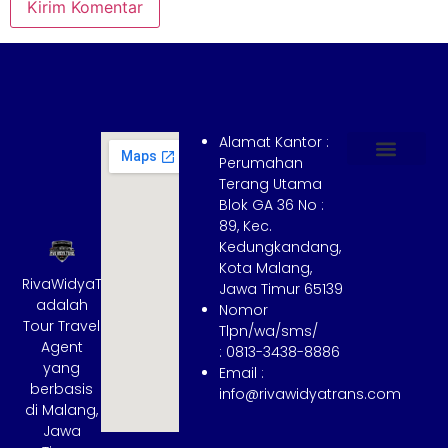
Alamat Kantor :
Perumahan
Terang Utama
Hubungi Kami
Tentang Kami
Cara Booking
Syarat dan Ketentuan
Blok GA 36 No :
89, Kec.
Kedungkandang,
Kota Malang,
RivaWidyaTrans
Jawa Timur 65139
adalah
Nomor
Tour Travel
Tlpn/wa/sms/
Agent
: 0813-3438-8886
yang
Email :
berbasis
info@rivawidyatrans.com
di Malang,
Jawa