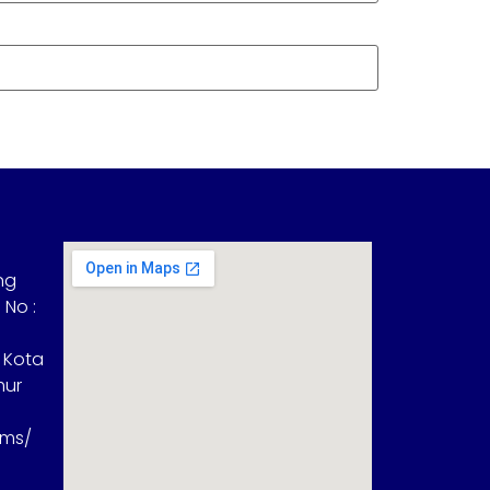
ng
 No :
 Kota
mur
sms/