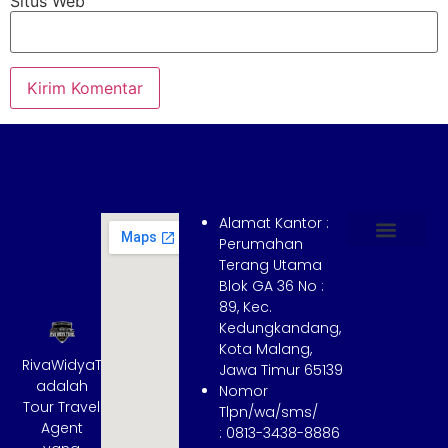
Situs Web
Alamat Kantor :
Perumahan
Terang Utama
Hubungi Kami
Tentang Kami
Cara Booking
Syarat dan Ketentuan
Blok GA 36 No :
89, Kec.
Kedungkandang,
Kota Malang,
RivaWidyaTrans
Jawa Timur 65139
adalah
Nomor
Tour Travel
Tlpn/wa/sms/
Agent
: 0813-3438-8886