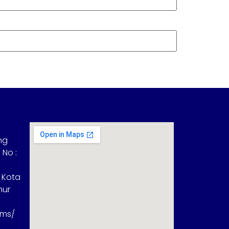
ng
 No :
 Kota
mur
sms/