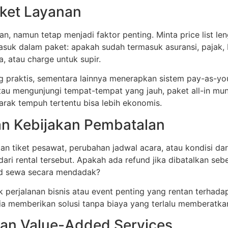
ket Layanan
, namun tetap menjadi faktor penting. Minta price list le
asuk dalam paket: apakah sudah termasuk asuransi, pajak,
a, atau charge untuk supir.
g praktis, sementara lainnya menerapkan sistem pay-as-you
tau mengunjungi tempat-tempat yang jauh, paket all-in mung
arak tempuh tertentu bisa lebih ekonomis.
dan Kebijakan Pembatalan
talan tiket pesawat, perubahan jadwal acara, atau kondisi d
ri rental tersebut. Apakah ada refund jika dibatalkan seb
nd sewa secara mendadak?
tuk perjalanan bisnis atau event penting yang rentan terhada
a memberikan solusi tanpa biaya yang terlalu memberatka
an Value-Added Services