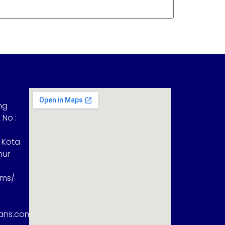
ng
 No :
 Kota
mur
sms/
rans.com