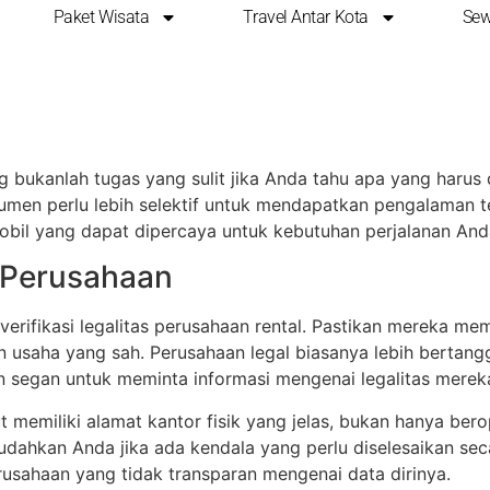
Paket Wisata
Travel Antar Kota
Sew
SA RENTAL MOBIL TER
ng bukanlah tugas yang sulit jika Anda tahu apa yang haru
men perlu lebih selektif untuk mendapatkan pengalaman te
obil yang dapat dipercaya untuk kebutuhan perjalanan And
i Perusahaan
fikasi legalitas perusahaan rental. Pastikan mereka memilik
n usaha yang sah. Perusahaan legal biasanya lebih bertan
an segan untuk meminta informasi mengenai legalitas merek
t memiliki alamat kantor fisik yang jelas, bukan hanya ber
udahkan Anda jika ada kendala yang perlu diselesaikan sec
erusahaan yang tidak transparan mengenai data dirinya.