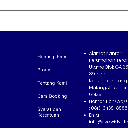
Alamat Kantor :
Hubungi Kami
Perumahan Tera
Utama Blok GA 36
Promo
89, Kec.
Kedungkandang,
Tentang Kami
Malang, Jawa Ti
65139
Cara Booking
Nomor Tlpn/wa/
: 0813-3438-8886
Syarat dan
Email :
Ketentuan
info@rivawidyat