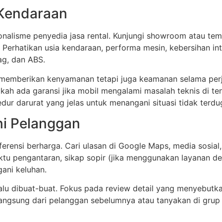
 Kendaraan
ionalisme penyedia jasa rental. Kunjungi showroom atau te
Perhatikan usia kendaraan, performa mesin, kebersihan inte
ag, dan ABS.
 memberikan kenyamanan tetapi juga keamanan selama perj
akah ada garansi jika mobil mengalami masalah teknis di ten
ur darurat yang jelas untuk menangani situasi tidak terdu
ni Pelanggan
eferensi berharga. Cari ulasan di Google Maps, media sosial
u pengantaran, sikap sopir (jika menggunakan layanan deng
ani keluhan.
alu dibuat-buat. Fokus pada review detail yang menyebutka
 langsung dari pelanggan sebelumnya atau tanyakan di gru