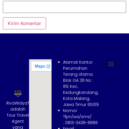
Alamat Kantor :
Perumahan
Terang Utama
Hubungi Kami
Tentang Kami
Cara Booking
Syarat dan Ketentuan
Blok GA 36 No :
89, Kec.
Kedungkandang,
Kota Malang,
RivaWidyaTrans
Jawa Timur 65139
adalah
Nomor
Tour Travel
Tlpn/wa/sms/
Agent
: 0813-3438-8886
yang
Email :