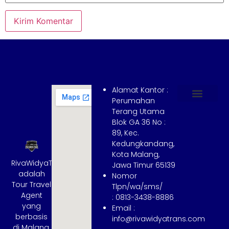
Alamat Kantor :
Perumahan
Terang Utama
Hubungi Kami
Tentang Kami
Cara Booking
Syarat dan Ketentuan
Blok GA 36 No :
89, Kec.
Kedungkandang,
Kota Malang,
RivaWidyaTrans
Jawa Timur 65139
adalah
Nomor
Tour Travel
Tlpn/wa/sms/
Agent
: 0813-3438-8886
yang
Email :
berbasis
info@rivawidyatrans.com
di Malang,