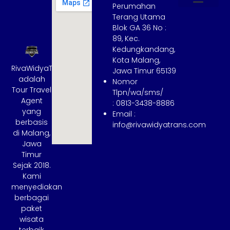
Perumahan
Terang Utama
Hubungi Kami
Tentang Kami
Cara Booking
Syarat dan Ketentuan
Blok GA 36 No :
89, Kec.
Kedungkandang,
Kota Malang,
RivaWidyaTrans
Jawa Timur 65139
adalah
Nomor
Tour Travel
Tlpn/wa/sms/
Agent
: 0813-3438-8886
yang
Email :
berbasis
info@rivawidyatrans.com
di Malang,
Jawa
Timur
Sejak 2018.
Kami
menyediakan
berbagai
paket
wisata