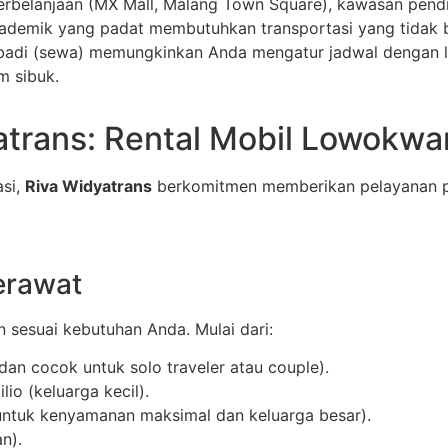
rbelanjaan (MX Mall, Malang Town Square), kawasan pendi
akademik yang padat membutuhkan transportasi yang tidak
badi (sewa) memungkinkan Anda mengatur jadwal dengan le
m sibuk.
trans: Rental Mobil Lowokwa
asi,
Riva Widyatrans
berkomitmen memberikan pelayanan pr
erawat
 sesuai kebutuhan Anda. Mulai dari:
dan cocok untuk solo traveler atau couple).
io (keluarga kecil).
ntuk kenyamanan maksimal dan keluarga besar).
n).