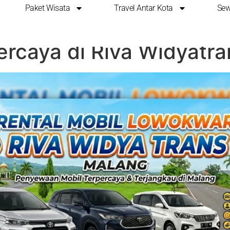
Paket Wisata
Travel Antar Kota
Sew
kwaru Malang: Solusi T
rcaya di Riva Widyatra